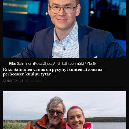
Riku Salminen (Kuvalähde: Antti Lähteenmäki / Yle.fi)
Riku Salminen vaimo on pysynyt tuntemattomana –
perheeseen kuuluu tytär
KIRJOITTANUT
EETU CALLE