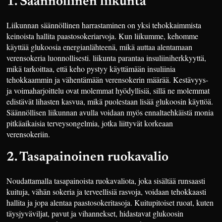
1. Säännöllinen liikunta
Liikunnan säännöllinen harrastaminen on yksi tehokkaimmista
keinoista hallita paastosokeriarvoja. Kun liikumme, kehomme
käyttää glukoosia energianlähteenä, mikä auttaa alentamaan
verensokeria luonnollisesti. liikunta parantaa insuliiniherkkyyttä,
mikä tarkoittaa, että keho pystyy käyttämään insuliinia
tehokkaammin ja vähentämään verensokerin määrää. Kestävyys-
ja voimaharjoittelu ovat molemmat hyödyllisiä, sillä ne molemmat
edistävät lihasten kasvua, mikä puolestaan lisää glukoosin käyttöä.
Säännöllisen liikunnan avulla voidaan myös ennaltaehkäistä monia
pitkäaikaisia terveysongelmia, jotka liittyvät korkeaan
verensokeriin.
2. Tasapainoinen ruokavalio
Noudattamalla tasapainoista ruokavaliota, joka sisältää runsaasti
kuituja, vähän sokeria ja terveellisiä rasvoja, voidaan tehokkaasti
hallita ja jopa alentaa paastosokeritasoja. Kuitupitoiset ruoat, kuten
täysjyväviljat, pavut ja vihannekset, hidastavat glukoosin