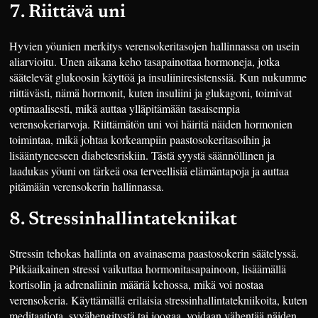
7. Riittävä uni
Hyvien yöunien merkitys verensokeritasojen hallinnassa on usein
aliarvioitu. Unen aikana keho tasapainottaa hormoneja, jotka
säätelevät glukoosin käyttöä ja insuliiniresistenssiä. Kun nukumme
riittävästi, nämä hormonit, kuten insuliini ja glukagoni, toimivat
optimaalisesti, mikä auttaa ylläpitämään tasaisempia
verensokeriarvoja. Riittämätön uni voi häiritä näiden hormonien
toimintaa, mikä johtaa korkeampiin paastosokeritasoihin ja
lisääntyneeseen diabetesriskiin. Tästä syystä säännöllinen ja
laadukas yöuni on tärkeä osa terveellisiä elämäntapoja ja auttaa
pitämään verensokerin hallinnassa.
8. Stressinhallintatekniikat
Stressin tehokas hallinta on avainasema paastosokerin säätelyssä.
Pitkäaikainen stressi vaikuttaa hormonitasapainoon, lisäämällä
kortisolin ja adrenaliinin määriä kehossa, mikä voi nostaa
verensokeria. Käyttämällä erilaisia stressinhallintatekniikoita, kuten
meditaatiota, syvähengitystä tai joogaa, voidaan vähentää näiden