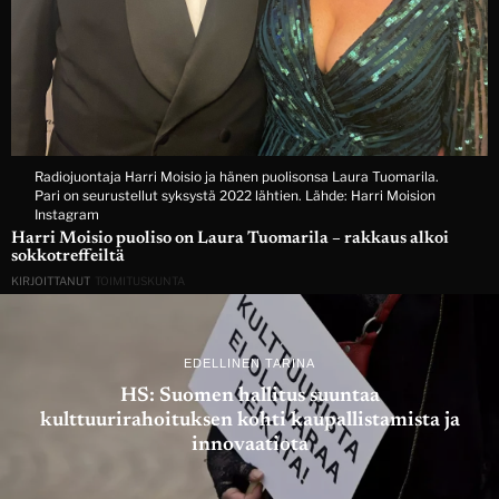
Radiojuontaja Harri Moisio ja hänen puolisonsa Laura Tuomarila.
Pari on seurustellut syksystä 2022 lähtien. Lähde: Harri Moision
Instagram
Harri Moisio puoliso on Laura Tuomarila – rakkaus alkoi
sokkotreffeiltä
KIRJOITTANUT
TOIMITUSKUNTA
EDELLINEN TARINA
HS: Suomen hallitus suuntaa
kulttuurirahoituksen kohti kaupallistamista ja
innovaatiota