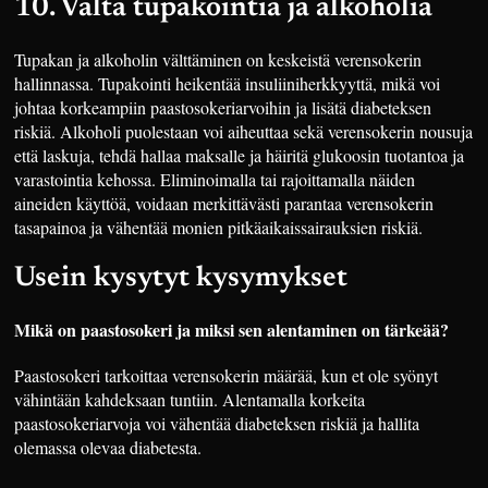
10. Vältä tupakointia ja alkoholia
Tupakan ja alkoholin välttäminen on keskeistä verensokerin
hallinnassa. Tupakointi heikentää insuliiniherkkyyttä, mikä voi
johtaa korkeampiin paastosokeriarvoihin ja lisätä diabeteksen
riskiä. Alkoholi puolestaan voi aiheuttaa sekä verensokerin nousuja
että laskuja, tehdä hallaa maksalle ja häiritä glukoosin tuotantoa ja
varastointia kehossa. Eliminoimalla tai rajoittamalla näiden
aineiden käyttöä, voidaan merkittävästi parantaa verensokerin
tasapainoa ja vähentää monien pitkäaikaissairauksien riskiä.
Usein kysytyt kysymykset
Mikä on paastosokeri ja miksi sen alentaminen on tärkeää?
Paastosokeri tarkoittaa verensokerin määrää, kun et ole syönyt
vähintään kahdeksaan tuntiin. Alentamalla korkeita
paastosokeriarvoja voi vähentää diabeteksen riskiä ja hallita
olemassa olevaa diabetesta.