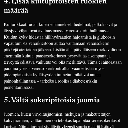
4. Lisää kuitupitoisten ruokien
määrää
Kuiturikkaat ruoat, kuten vihannekset, hedelmät, palkokasvit ja
täysjyväviljat, ovat avainasemassa verensokerin hallinnassa.
Kuidun kyky hidastaa hiilihydraattien hajoamista ja glukoosin
vapautumista verenkiertoon auttaa välttämään verensokerin
piikkejä aterioiden jälkeen. Lisäämällä päivittäiseen ruokavalioon
enemmän kuitua, paastosokeritasot pysyvät tasaisempana ja
terveyttä edistävä vaikutus voi olla merkittävä. Tämä ei ainoastaan
paranna yleistä verensokerikontrollia, vaan edistää myös
pidempiaikaista kylläisyyden tunnetta, mikä voi auttaa
painonhallinnassa – tärkeässä roolissa diabetesriskin
pienentämisessä.
5. Vältä sokeripitoisia juomia
Juomien, kuten virvoitusjuomien, mehujen ja makeutettujen
kahvijuomien, välttäminen on tehokas tapa pitää verensokeritasot
kurissa. Nämä juomat sisältävät yleensä suuria määriä lisättyä