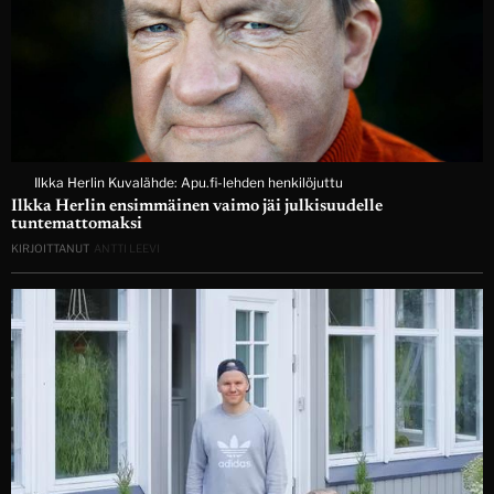
Ilkka Herlin Kuvalähde: Apu.fi-lehden henkilöjuttu
Ilkka Herlin ensimmäinen vaimo jäi julkisuudelle
tuntemattomaksi
KIRJOITTANUT
ANTTI LEEVI