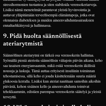
stressihormonien tuotantoa ja siten stabiloida verensokeriarvoja.
Lisäksi nämä menetelmät parantavat yleistä hyvinvointia ja
auttavat ylläpitämään terveellisempiä elämäntapoja, jotka ovat
olennaisia diabeteksen ja muiden aineenvaihduntasairauksien
ennaltaehkäisyssä ja hallinnassa.
9. Pidä huolta säännöllisestä
ateriarytmistä
Säännöllinen ateriarytmi on tärkeä osa verensokerin hallintaa.
Syömällä pieniä aterioita säännöllisin väliajoin päivän aikana, keho
saa tasaisen energiansaannin, mikä estää verensokerin äkillisiä
nousuja ja laskuja. Tämä auttaa erityisesti insuliinin toiminnan
tehostamisessa, sillä keho ei joudu käsittelemään suuria määriä
glukoosia kerralla. Lisäksi kun ateriat nautitaan samoihin aikoihin
päivästä, kehon sisäinen kello ja aineenvaihdunta toimivat
tehokkaammin, edistäen parempaa verensokerin säätelyä ja yleistä
terveyttä.