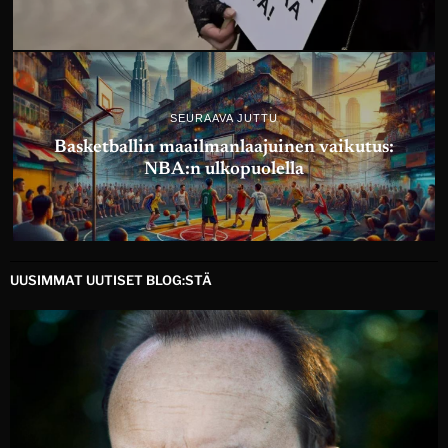
SEURAAVA JUTTU
Basketballin maailmanlaajuinen vaikutus:
NBA:n ulkopuolella
UUSIMMAT UUTISET BLOG:STÄ