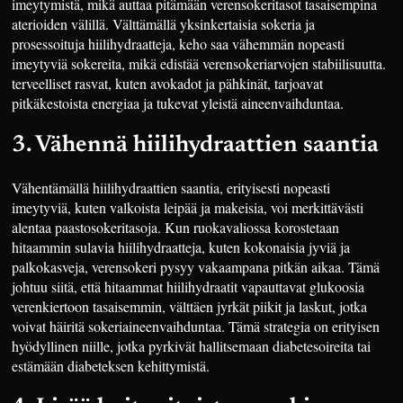
imeytymistä, mikä auttaa pitämään verensokeritasot tasaisempina
aterioiden välillä. Välttämällä yksinkertaisia sokeria ja
prosessoituja hiilihydraatteja, keho saa vähemmän nopeasti
imeytyviä sokereita, mikä edistää verensokeriarvojen stabiilisuutta.
terveelliset rasvat, kuten avokadot ja pähkinät, tarjoavat
pitkäkestoista energiaa ja tukevat yleistä aineenvaihduntaa.
3. Vähennä hiilihydraattien saantia
Vähentämällä hiilihydraattien saantia, erityisesti nopeasti
imeytyviä, kuten valkoista leipää ja makeisia, voi merkittävästi
alentaa paastosokeritasoja. Kun ruokavaliossa korostetaan
hitaammin sulavia hiilihydraatteja, kuten kokonaisia jyviä ja
palkokasveja, verensokeri pysyy vakaampana pitkän aikaa. Tämä
johtuu siitä, että hitaammat hiilihydraatit vapauttavat glukoosia
verenkiertoon tasaisemmin, välttäen jyrkät piikit ja laskut, jotka
voivat häiritä sokeriaineenvaihduntaa. Tämä strategia on erityisen
hyödyllinen niille, jotka pyrkivät hallitsemaan diabetesoireita tai
estämään diabeteksen kehittymistä.