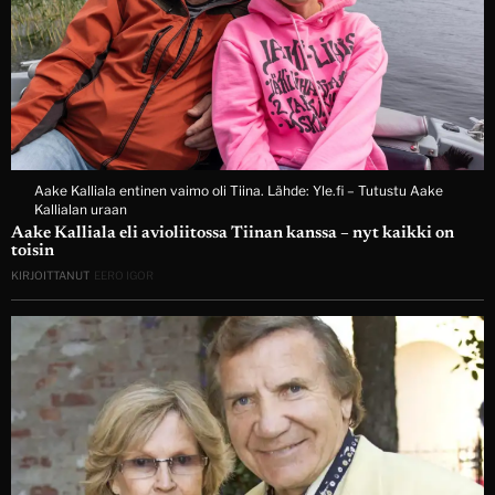
Aake Kalliala entinen vaimo oli Tiina. Lähde: Yle.fi – Tutustu Aake
Kallialan uraan
Aake Kalliala eli avioliitossa Tiinan kanssa – nyt kaikki on
toisin
KIRJOITTANUT
EERO IGOR