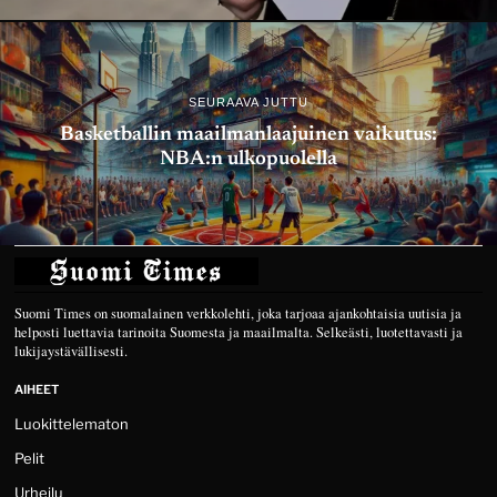
SEURAAVA JUTTU
Basketballin maailmanlaajuinen vaikutus:
NBA:n ulkopuolella
Suomi Times on suomalainen verkkolehti, joka tarjoaa ajankohtaisia uutisia ja
helposti luettavia tarinoita Suomesta ja maailmalta. Selkeästi, luotettavasti ja
lukijaystävällisesti.
AIHEET
Luokittelematon
Pelit
Urheilu