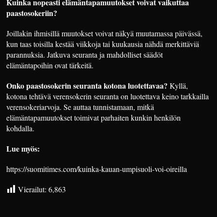
Kuinka nopeasti elämäntapamuutokset voivat vaikuttaa
paastosokeriin?
Joillakin ihmisillä muutokset voivat näkyä muutamassa päivässä,
kun taas toisilla kestää viikkoja tai kuukausia nähdä merkittäviä
parannuksia. Jatkuva seuranta ja mahdolliset säädöt
elämäntapoihin ovat tärkeitä.
Onko paastosokerin seuranta kotona luotettavaa?
Kyllä,
kotona tehtävä verensokerin seuranta on luotettava keino tarkkailla
verensokeriarvoja. Se auttaa tunnistamaan, mitkä
elämäntapamuutokset toimivat parhaiten kunkin henkilön
kohdalla.
Lue myös:
https://suomitimes.com/kuinka-kauan-umpisuoli-voi-oireilla
Vierailut:
6,863