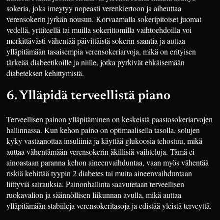
sokeria, joka imeytyy nopeasti verenkiertoon ja aiheuttaa
verensokerin jyrkän nousun. Korvaamalla sokeripitoiset juomat
vedellä, yrttiteellä tai muilla sokerittomilla vaihtoehdoilla voi
merkittävästi vähentää päivittäistä sokerin saantia ja auttaa
ylläpitämään tasaisempia verensokeriarvoja, mikä on erityisen
tärkeää diabeetikoille ja niille, jotka pyrkivät ehkäisemään
diabeteksen kehittymistä.
6. Ylläpidä terveellistä piano
Terveellisen painon ylläpitäminen on keskeistä paastosokeriarvojen
hallinnassa. Kun kehon paino on optimaalisella tasolla, solujen
kyky vastaanottaa insuliinia ja käyttää glukoosia tehostuu, mikä
auttaa vähentämään verensokerin äkillisiä vaihteluja. Tämä ei
ainoastaan paranna kehon aineenvaihduntaa, vaan myös vähentää
riskiä kehittää tyypin 2 diabetes tai muita aineenvaihduntaan
liittyviä sairauksia. Painonhallinta saavutetaan terveellisen
ruokavalion ja säännöllisen liikunnan avulla, mikä auttaa
ylläpitämään stabiileja verensokeritasoja ja edistää yleistä terveyttä.