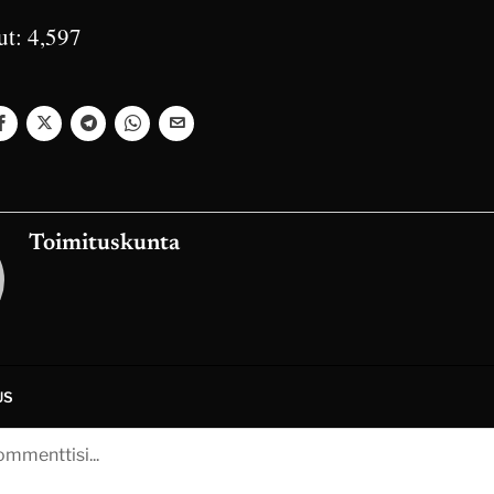
ut:
4,597
Toimituskunta
US