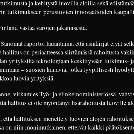
utkimusta ja kehitystä luovilla aloilla sekä edistämää
rin tutkimukseen perustuvien innovaatioiden kaupalli
inland vastaa varojen jakamisesta.
Sanomat raportoi lauantaina, että asiakirjat eivät selk
tä hallitus on periaatteessa siirtämässä rahoitusta vaki
lan yrityksiltä teknologiaan keskittyvään tutkimus- j
mintaan – suosien kanavia, jotka tyypillisesti hyödytt
kkoa luovia yrityksiä.
anne, virkamies Työ- ja elinkeinoministeriössä, vahvis
että hallitus ei ole myöntänyt lisärahoitusta luoville alo
i, että hallituksen menettely luovien alojen rahoituks
a on niin monimutkainen, etteivät kaikki päätöksente