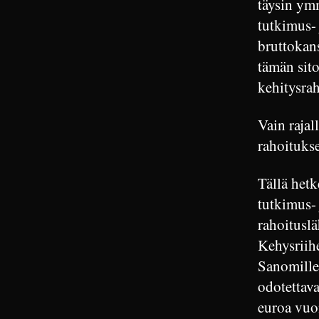
täysin ym
tutkimus-
bruttokan
tämän sito
kehitysra
Vain rajal
rahoituks
Tällä het
tutkimus- 
rahoituslä
Kehysriihe
Sanomille,
odotettav
euroa vuo