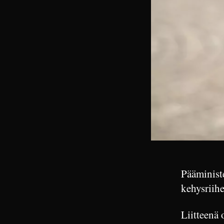
Pääministe
kehysriihe
Liitteenä 