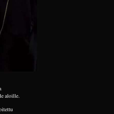
a
e aloille.
oitettu