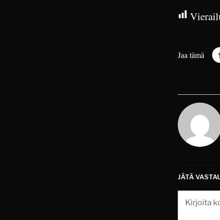
Vierail
Jaa tämä
JÄTÄ VASTA