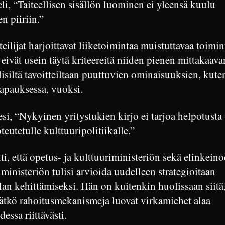
li, “Taiteellisen sisällön luominen ei yleensä kuulu
en piiriin.”
teilijat harjoittavat liiketoimintaa muistuttavaa toimi
eivät usein täytä kriteereitä niiden pienen mittakaava
isiltä tavoitteiltaan puuttuvien ominaisuuksien, kute
tapauksessa, vuoksi.
si, “Nykyinen yritystukien kirjo ei tarjoa helpotusta
teutetulle kulttuuripolitiikalle.”
i, että opetus- ja kulttuuriministeriön sekä elinkein
ministeriön tulisi arvioida uudelleen strategioitaan
lan kehittämiseksi. Hän on kuitenkin huolissaan siitä
tkö rahoitusmekanismeja luovat virkamiehet alaa
dessa riittävästi.