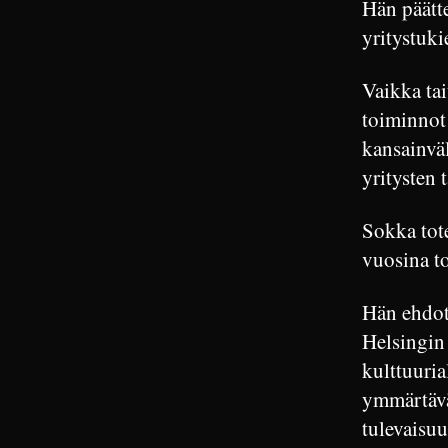
Hän päätte
yritystuki
Vaikka tai
toiminnot 
kansainväl
yritysten 
Sokka tote
vuosina to
Hän ehdott
Helsingin 
kulttuuria
ymmärtävä
tulevaisuu