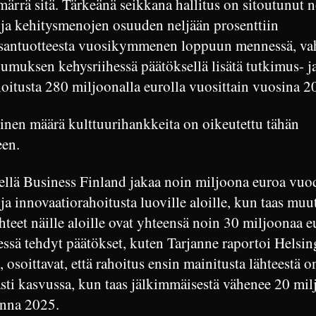
märrä sitä. Tärkeänä seikkana hallitus on sitoutunut
 ja kehitysmenojen osuuden neljään prosenttiin
santuotteesta vuosikymmenen loppuun mennessä, va
umuksen kehysriihessä päätöksellä lisätä tutkimus- j
hoitusta 280 miljoonalla eurolla vuosittain vuosina 
linen määrä kulttuurihankkeita on oikeutettu tähän
een.
kellä Business Finland jakaa noin miljoona euroa vuo
ja innovaatiorahoitusta luoville aloille, kun taas muu
hteet näille aloille ovat yhteensä noin 30 miljoonaa e
ssä tehdyt päätökset, kuten Tarjanne raportoi Helsin
 osoittavat, että rahoitus ensin mainitusta lähteestä o
asti kasvussa, kun taas jälkimmäisestä vähenee 20 mi
nna 2025.