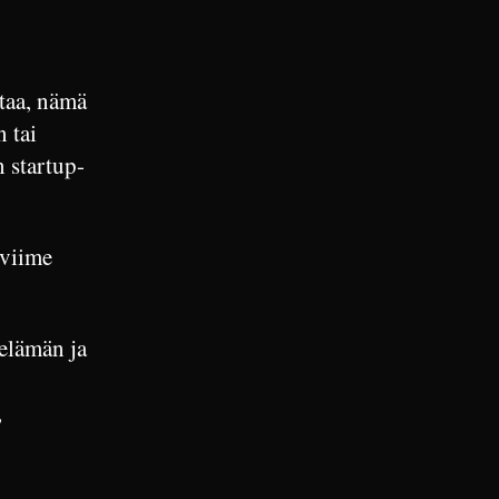
ntaa, nämä
n tai
n startup-
 viime
oelämän ja
,