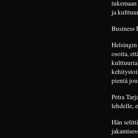
tukemaan t
ja kulttuu
Business F
Helsingin 
osoita, et
kulttuuria
kehitystoi
pientä jou
Petra Tarj
lehdelle, 
Hän selitt
jakamisess