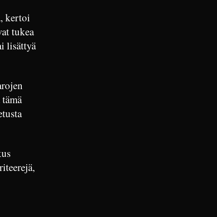
 kertoi
vat tukea
i lisättyä
arojen
ä tämä
etusta
kus
iteerejä,