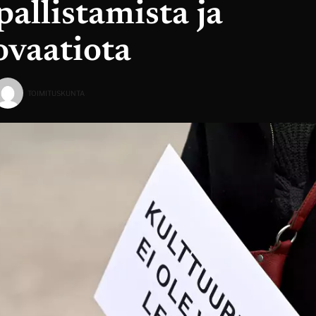
allistamista ja
ovaatiota
TOIMITUSKUNTA