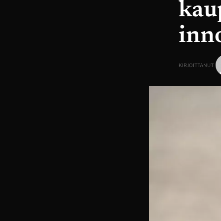
kaup
inn
KIRJOITTANUT