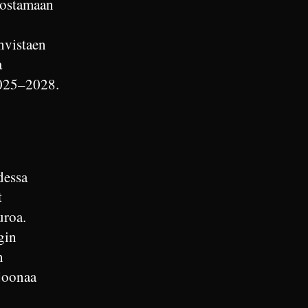
 nostamaan
hvistaen
a
2025–2028.
dessa
t
uroa.
gin
n
ljoonaa