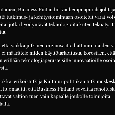
lainen, Business Finlandin vanhempi apurahajohtaja,
että tutkimus- ja kehitystoimintaan osoitetut varat voi
ita, jotka hyödyntävät teknologioita kuten tekoälyä ta
tta.
, että vaikka julkinen organisaatio hallinnoi näiden v
e ei määrittele niiden käyttötarkoitusta, korostaen, ett
n erillään teknologiaperusteisille innovaatioille osoit
sta.
okka, erikoistutkija Kulttuuripolitiikan tutkimuskes
 huomautti, että Business Finland soveltaa rahoituskr
ittavat valtion tuen vain kapealle joukolle toimijoita
alla.