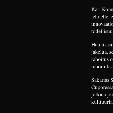
Kari Komu
lehdelle, 
innovaatio
todellisuu
Hän lisäsi
jakelua, s
rahoitus o
rahoitukse
Sakarias S
Cuporessa,
jotka rajo
kulttuurial