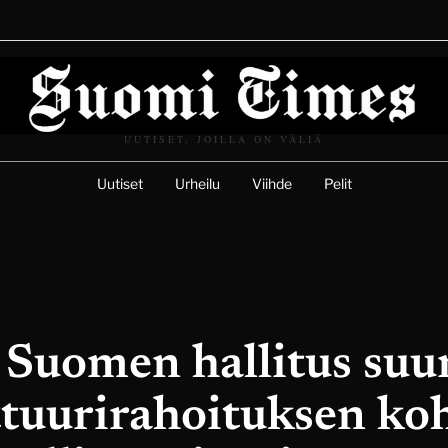
UUTISET, JOILLA ON VÄLIÄ
Uutiset
Urheilu
Viihde
Pelit
 Suomen hallitus suu
ttuurirahoituksen koh