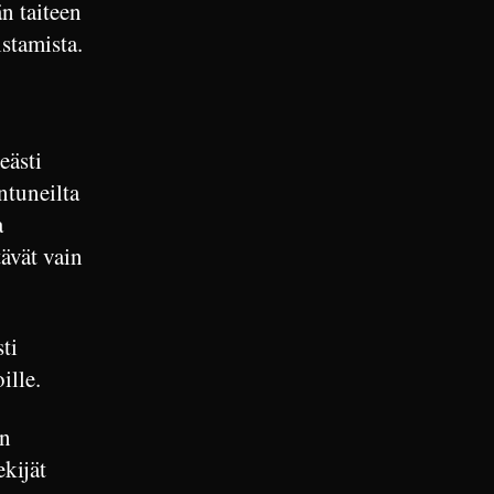
n taiteen
stamista.
eästi
intuneilta
a
ävät vain
ti
ille.
en
kijät