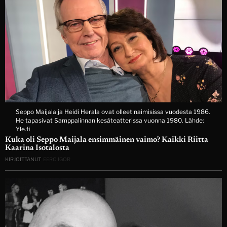
Seppo Maijala ja Heidi Herala ovat olleet naimisissa vuodesta 1986.
He tapasivat Samppalinnan kesäteatterissa vuonna 1980. Lähde:
Yle.fi
Kuka oli Seppo Maijala ensimmäinen vaimo? Kaikki Riitta
Kaarina Isotalosta
KIRJOITTANUT
EERO IGOR