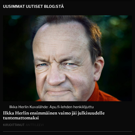
UUSIMMAT UUTISET BLOG:STÄ
Ilkka Herlin Kuvalähde: Apu.fi-lehden henkilöjuttu
Ilkka Herlin ensimmäinen vaimo jäi julkisuudelle
tuntemattomaksi
KIRJOITTANUT
ANTTI LEEVI