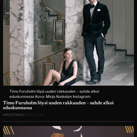
Timo Furuholm löysi uuden rakkauden – suhde alkoi
eduskunnassa Kuva: Minja Koskelan Instagram
Timo Furuholm löysi uuden rakkauden – suhde alkoi
eduskunnassa
KIRJOITTANUT
ANTTI LEEVI