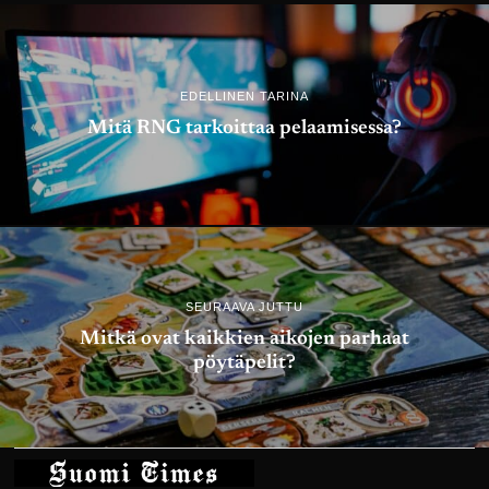
EDELLINEN TARINA
Mitä RNG tarkoittaa pelaamisessa?
SEURAAVA JUTTU
Mitkä ovat kaikkien aikojen parhaat
pöytäpelit?