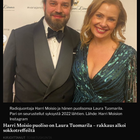
Radiojuontaja Harri Moisio ja hänen puolisonsa Laura Tuomarila.
Pari on seurustellut syksystä 2022 lähtien. Lähde: Harri Moision
Instagram
Harri Moisio puoliso on Laura Tuomarila – rakkaus alkoi
sokkotreffeiltä
KIRJOITTANUT
TOIMITUSKUNTA