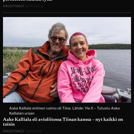
KIRJOITTANUT
EETU CALLE
Aake Kalliala entinen vaimo oli Tiina. Lähde: Yle.fi – Tutustu Aake
Kallialan uraan
Aake Kalliala eli avioliitossa Tiinan kanssa – nyt kaikki on
toisin
KIRJOITTANUT
EERO IGOR