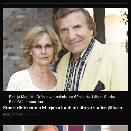
Eino ja Marjatta Grön olivat naimisissa 62 vuotta. Lähde: Seiska –
Eino Grönin suuri suru
Eino Grönin vaimo Marjatta kuoli pitkän sairauden jälkeen
KIRJOITTANUT
EERO IGOR