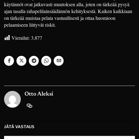
käytännöt ovat jatkuvasti muutoksen alla, joten on tärkeää pysyä
ajan tasalla rahapelilainsäädännön kehityksestä. Kaiken kaikkiaan
on tärkeää muistaa pelata vastuullisesti ja ottaa huomioon
pelaamiseen liittyvät riskit.
Vierailut:
3,877
Otto Aleksi
JÄTÄ VASTAUS