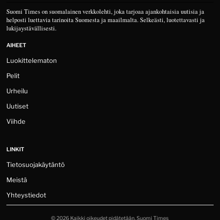
Suomi Times on suomalainen verkkolehti, joka tarjoaa ajankohtaisia uutisia ja
helposti luettavia tarinoita Suomesta ja maailmalta. Selkeästi, luotettavasti ja
lukijaystävällisesti.
AIHEET
Luokittelematon
Pelit
Urheilu
Uutiset
Viihde
LINKIT
Tietosuojakäytäntö
Meistä
Yhteystiedot
©
2026
Kaikki oikeudet pidätetään. Suomi Times