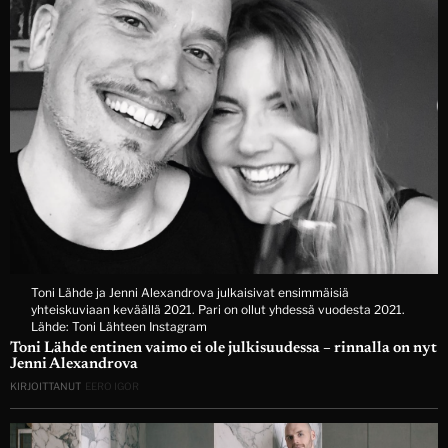
Toni Lähde ja Jenni Alexandrova julkaisivat ensimmäisiä
yhteiskuviaan keväällä 2021. Pari on ollut yhdessä vuodesta 2021.
Lähde: Toni Lähteen Instagram
Toni Lähde entinen vaimo ei ole julkisuudessa – rinnalla on nyt
Jenni Alexandrova
KIRJOITTANUT
EERO IGOR