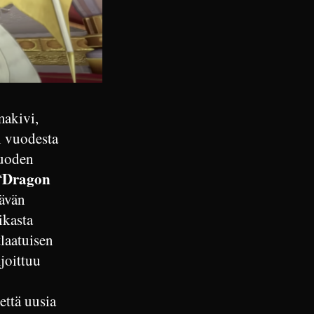
makivi,
n vuodesta
luoden
Dragon
“
tävän
ikasta
tlaatuisen
joittuu
että uusia