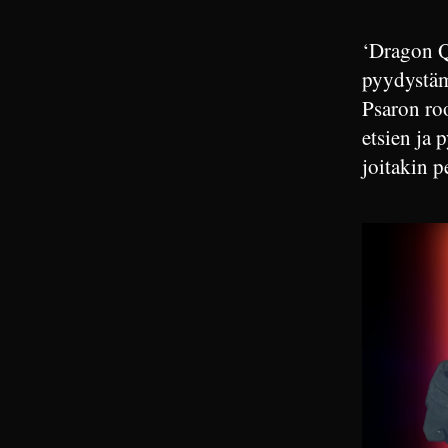
‘Dragon Q
pyydystämi
Psaron roo
etsien ja 
joitakin pe