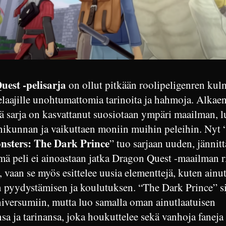
est -pelisarja
on ollut pitkään roolipeligenren kul
elaajille unohtumattomia tarinoita ja hahmoja. Alkae
ä sarja on kasvattanut suosiotaan ympäri maailman, 
nikunnan ja vaikuttaen moniin muihin peleihin. Nyt 
nsters: The Dark Prince
” tuo sarjaan uuden, jännit
mä peli ei ainoastaan jatka Dragon Quest -maailman r
, vaan se myös esittelee uusia elementtejä, kuten ainu
n pyydystämisen ja koulutuksen. “The Dark Prince” si
niversumiin, mutta luo samalla oman ainutlaatuisen
a ja tarinansa, joka houkuttelee sekä vanhoja faneja 