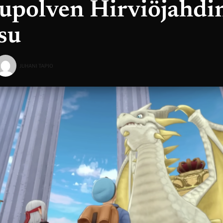
upolven Hirviöjahdi
su
JUHANI TAPIO