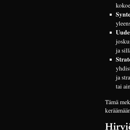
kokoe
Synte
yleens
Uude
josku
ja si
Strat
yhdist
ja st
tai ai
Tämä mekan
keräämään 
Hirvi