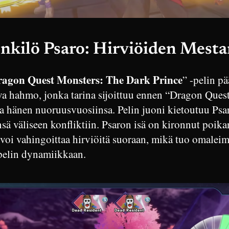
nkilö Psaro: Hirviöiden Mesta
agon Quest Monsters: The Dark Prince
” -pelin p
va hahmo, jonka tarina sijoittuu ennen “Dragon Ques
a hänen nuoruusvuosiinsa. Pelin juoni kietoutuu Psa
sä väliseen konfliktiin. Psaron isä on kironnut poikan
 voi vahingoittaa hirviöitä suoraan, mikä tuo omalei
pelin dynamiikkaan.