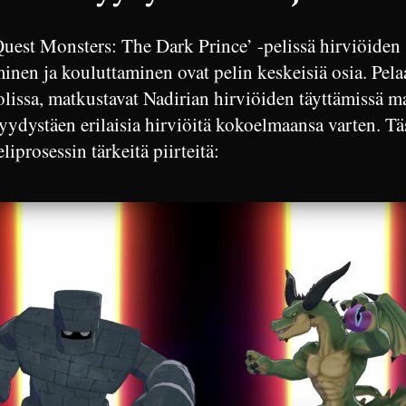
uest Monsters: The Dark Prince’ -pelissä hirviöiden
nen ja kouluttaminen ovat pelin keskeisiä osia. Pelaa
lissa, matkustavat Nadirian hirviöiden täyttämissä ma
pyydystäen erilaisia hirviöitä kokoelmaansa varten. Tä
liprosessin tärkeitä piirteitä: