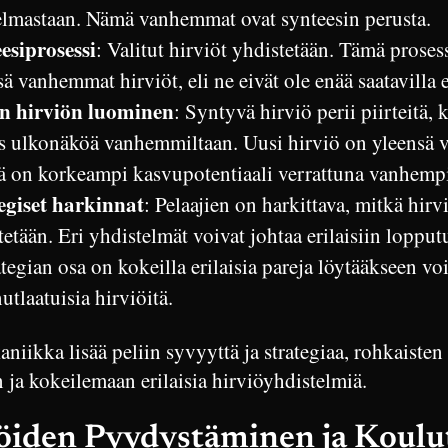
lmastaan. Nämä vanhemmat ovat synteesin perusta.
esiprosessi
: Valitut hirviöt yhdistetään. Tämä proses
ä vanhemmat hirviöt, eli ne eivät ole enää saatavilla 
n hirviön luominen
: Syntyvä hirviö perii piirteitä, 
s ulkonäköä vanhemmiltaan. Uusi hirviö on yleensä
llä on korkeampi kasvupotentiaali verrattuna vanhempi
egiset harkinnat
: Pelaajien on harkittava, mitkä hirv
etään. Eri yhdistelmät voivat johtaa erilaisiin lopput
rategian osa on kokeilla erilaisia pareja löytääkseen v
nutlaatuisia hirviöitä.
iikka lisää peliin syvyyttä ja strategiaa, rohkaisten 
ja kokeilemaan erilaisia hirviöyhdistelmiä.
öiden Pyydystäminen ja Koulu