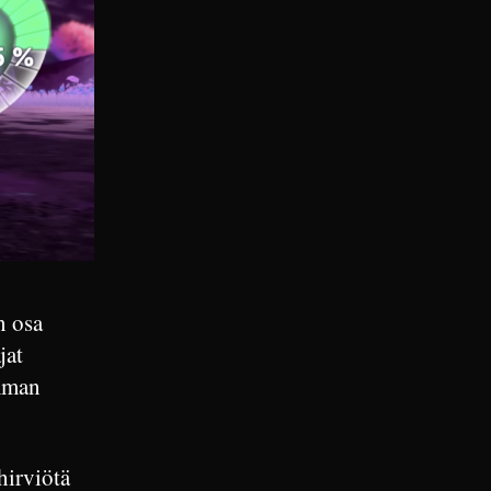
n osa
jat
amman
 hirviötä