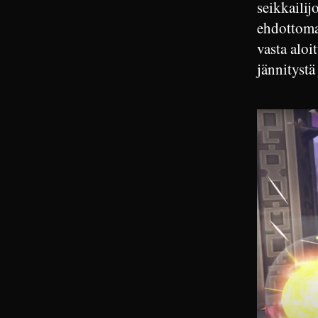
seikkailij
ehdottoman
vasta aloi
jännitystä