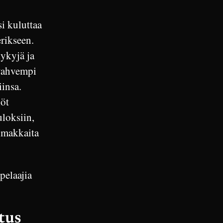
si kuluttaa
erikseen.
kykyjä ja
 vahvempi
insa.
iöt
uloksiin,
oimakkaita
pelaajia
tus