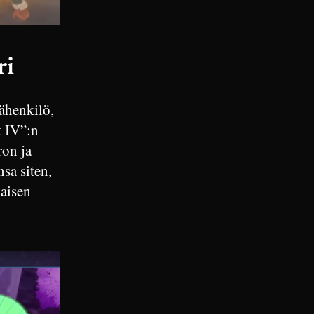
ri
äähenkilö,
t IV”:n
ron ja
sa siten,
maisen