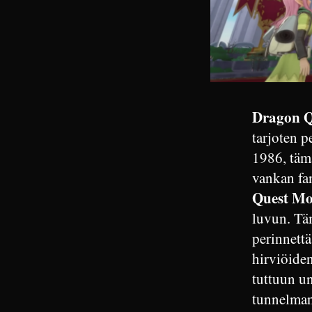
Dragon Qu
tarjoten p
1986, täm
vankan fa
Quest Mo
luvun. Tä
perinnettä
hirviöide
tuttuun u
tunnelmans