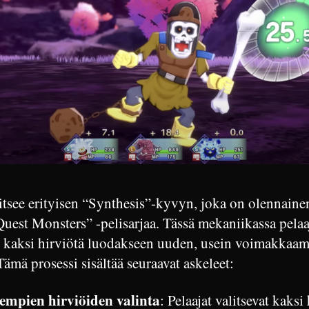
itsee erityisen “Synthesis”-kyvyn, joka on olennaine
uest Monsters” -pelisarjaa. Tässä mekaniikassa pelaa
t kaksi hirviötä luodakseen uuden, usein voimakka
ämä prosessi sisältää seuraavat askeleet:
mpien hirviöiden valinta
: Pelaajat valitsevat kaksi