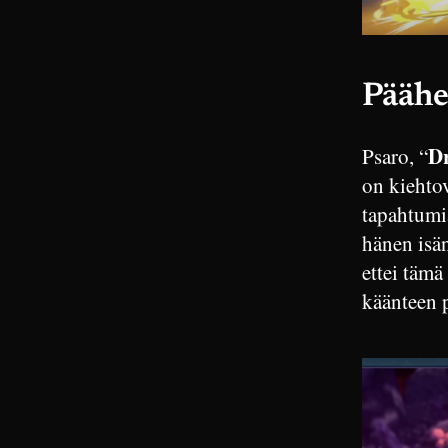
Päähe
Dr
Psaro, “
on kiehto
tapahtumi
hänen isän
ettei tämä
käänteen 