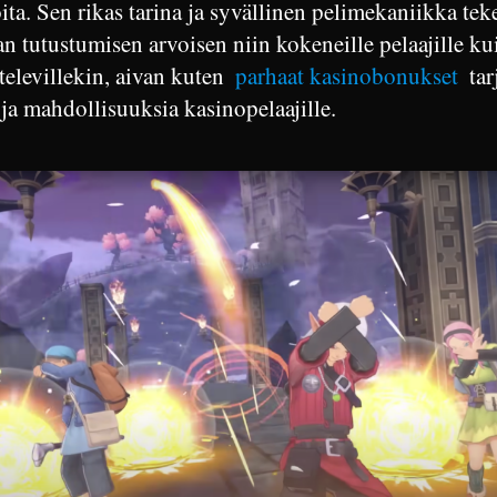
oita. Sen rikas tarina ja syvällinen pelimekaniikka teke
 tutustumisen arvoisen niin kokeneille pelaajille ku
ttelevillekin, aivan kuten
parhaat kasinobonukset
tar
 ja mahdollisuuksia kasinopelaajille.