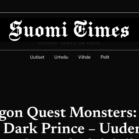
UUTISET, JOILLA ON VÄLIÄ
Uutiset
Urheilu
Viihde
Pelit
gon Quest Monsters:
 Dark Prince – Uude