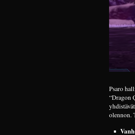
Psaro hall
“Dragon Q
yhdistävä
olennon. T
Vanhe