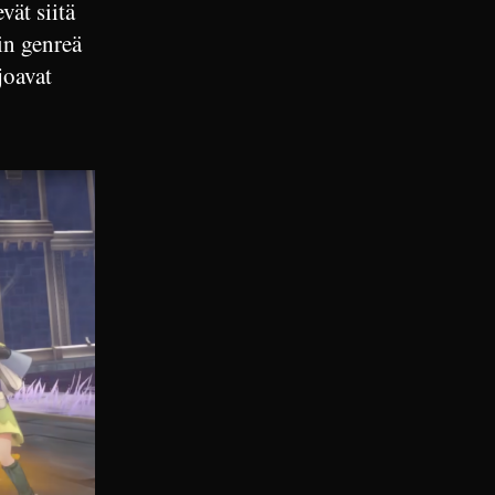
vät siitä
in genreä
joavat